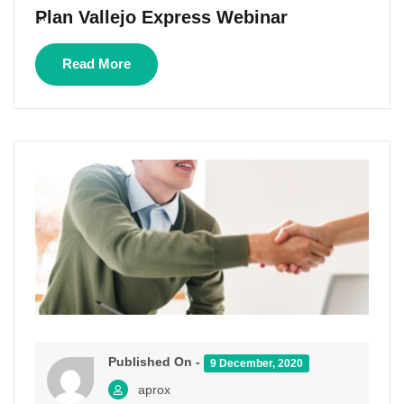
Plan Vallejo Express Webinar
...
Read More
Published On -
9 December, 2020
aprox