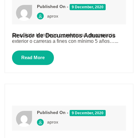
Published On -
9 December, 2020
aprox
Revisor de Documentos Aduaneros
Se solicita tecnólogo o profesional en comercio
exterior o carreras a fines con mínimo 5 años…...
Read More
Published On -
9 December, 2020
aprox