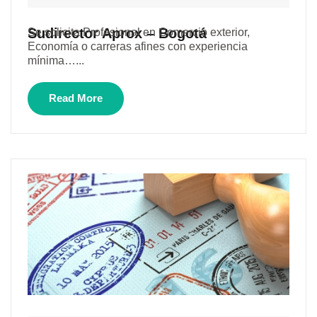
Sudirector Aprox – Bogotá
Se solicita Profesional en Comercio exterior,
Economía o carreras afines con experiencia
mínima…...
Read More